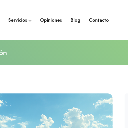
Servicios
Opiniones
Blog
Contacto
Terapia para la ansiedad
Terapia para la depresión
ón