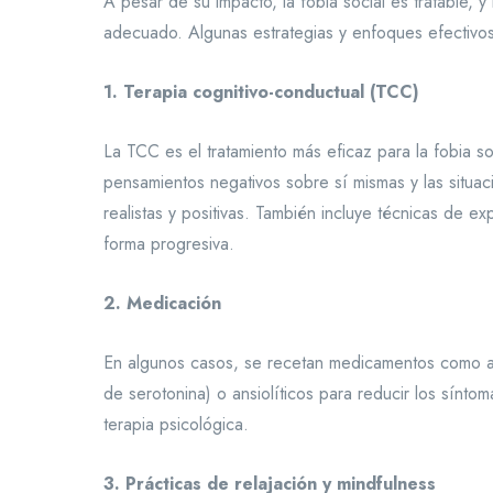
A pesar de su impacto, la fobia social es tratable,
adecuado. Algunas estrategias y enfoques efectivos
1. Terapia cognitivo-conductual (TCC)
La TCC es el tratamiento más eficaz para la fobia soc
pensamientos negativos sobre sí mismas y las situa
realistas y positivas. También incluye técnicas de e
forma progresiva.
2. Medicación
En algunos casos, se recetan medicamentos como ant
de serotonina) o ansiolíticos para reducir los sínt
terapia psicológica.
3. Prácticas de relajación y mindfulness