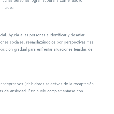
 y muchas personas logran superarla con el apoyo
 incluyen:
ial. Ayuda a las personas a identificar y desafiar
ciones sociales, reemplazándolos por perspectivas más
xposición gradual para enfrentar situaciones temidas de
idepresivos (inhibidores selectivos de la recaptación
omas de ansiedad. Esto suele complementarse con