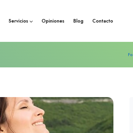
Servicios
Opiniones
Blog
Contacto
Terapia para la ansiedad
Terapia para la depresión
Fo